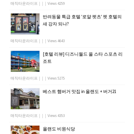
매직타운라이프
|
|
|
Views 4259
반려동물 특급 호텔 '로얄 펫츠' 펫 호텔의
새 강자 되나?
매직타운라이프
|
|
|
Views 4643
[호텔 리뷰] 디즈니월드 올 스타 스포츠 리
조트
매직타운라이프
|
|
|
Views 5275
베스트 햄버거 맛집 in 올랜도 + 버거21
매직타운라이프
|
|
|
Views 4353
올랜도 비원식당