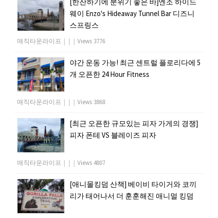
[한잔하기에 분위기 좋은 바]엔조 하이드
웨이 Enzo's Hideaway Tunnel Bar 디즈니
스프링스
매직타운라이프
|
|
|
Views 3776
야간 운동 가능! 최근 센트럴 플로리다에 5
개 오픈한 24 Hour Fitness
매직타운라이프
|
|
|
Views 3868
[최근 오픈한 규모있는 피자 가게의 경쟁]
피자 폰테 VS 블레이즈 피자
매직타운라이프
|
|
|
Views 4807
[애니몰킹덤 산책] 베이비 타이거와 코끼
리가 태어나서 더 훈훈해진 애니멀 킹덤