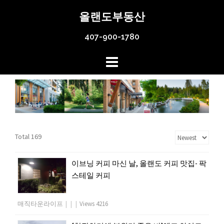
Skip
올랜도부동산
to
content
407-900-1780
Total 169
이브닝 커피 마신 날, 올랜도 커피 맛집- 팍
스테일 커피
매직타운라이프
|
|
|
Views 4216