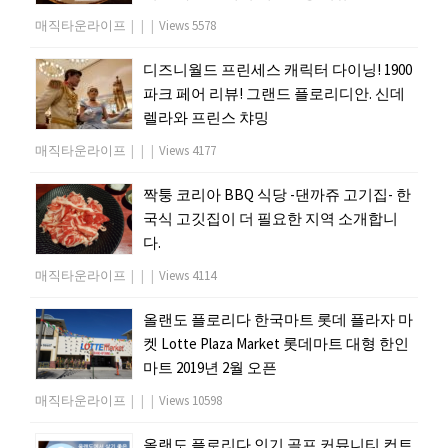
매직타운라이프
|
|
|
Views 5578
디즈니월드 프린세스 캐릭터 다이닝! 1900
파크 페어 리뷰! 그랜드 플로리디안. 신데
렐라와 프린스 챠밍
매직타운라이프
|
|
|
Views 4177
짝퉁 코리아 BBQ 식당 -댄까쥬 고기집- 한
국식 고깃집이 더 필요한 지역 소개합니
다.
매직타운라이프
|
|
|
Views 4114
올랜도 플로리다 한국마트 롯데 플라자 마
켓 Lotte Plaza Market 롯데마트 대형 한인
마트 2019년 2월 오픈
매직타운라이프
|
|
|
Views 10598
올랜도 플로리다 인기 골프 커뮤니티 컨트