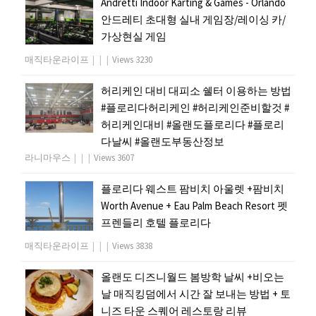
Andretti Indoor Karting & Games - Orlando
안드레티 초대형 실내 게임장/레이싱 카/
가상현실 게임
매직타운라이프
|
|
|
Views 3230
허리케인 대비 대피소 쉘터 이용하는 방법
#플로리다허리케인 #허리케인준비할것 #
허리케인대비 #올랜도플로리다 #플로리
다날씨 #올랜도부동산정보
라니마우스
|
|
|
Views 3607
플로리다 웨스트 팜비치 아울렛 +팜비치
Worth Avenue + Eau Palm Beach Resort 펫
프렌들리 호텔 플로리다
매직타운라이프
|
|
|
Views 3838
올랜도 디즈니월드 봄방학 날씨 +비오는
날 매직킹덤에서 시간 잘 보내는 방법 + 토
니즈 타운 스퀘어 레스토랑 리뷰