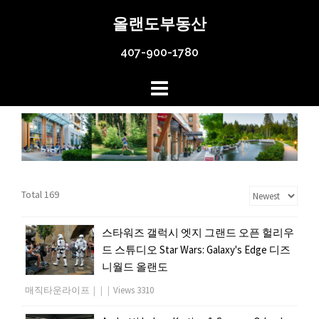
Skip
올랜도부동산
to
content
407-900-1780
Total 169
스타워즈 갤럭시 엣지 그랜드 오픈 헐리우
드 스튜디오 Star Wars: Galaxy's Edge 디즈
니월드 올랜도
매직타운라이프
|
|
|
Views 3310