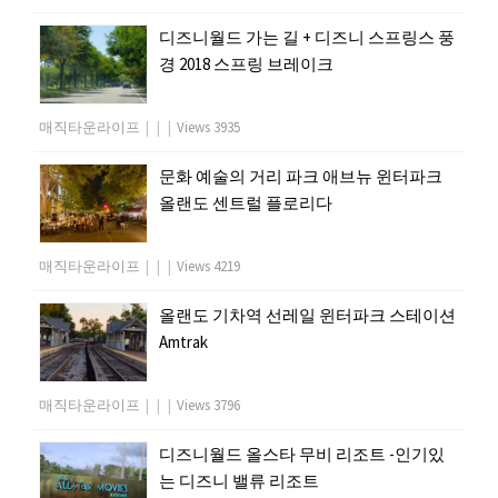
디즈니월드 가는 길 + 디즈니 스프링스 풍
경 2018 스프링 브레이크
매직타운라이프
|
|
|
Views 3935
문화 예술의 거리 파크 애브뉴 윈터파크
올랜도 센트럴 플로리다
매직타운라이프
|
|
|
Views 4219
올랜도 기차역 선레일 윈터파크 스테이션
Amtrak
매직타운라이프
|
|
|
Views 3796
디즈니월드 올스타 무비 리조트 -인기있
는 디즈니 밸류 리조트