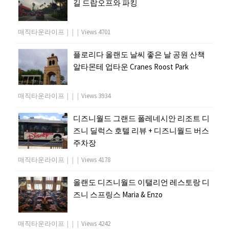
길 드랍오프와 파킹
매직타운라이프
|
|
|
Views 4701
플로리다 올랜도 날씨 좋은 날 공원 산책
알타몬테 업타운 Cranes Roost Park
매직타운라이프
|
|
|
Views 3934
디즈니월드 그랜드 폴레네시안 리조트 디
즈니 딜럭스 호텔 리뷰 + 디즈니월드 버스
주차장
매직타운라이프
|
|
|
Views 4178
올랜도 디즈니월드 이탤리언 레스토랑 디
즈니 스프링스 Maria & Enzo
매직타운라이프
|
|
|
Views 4242