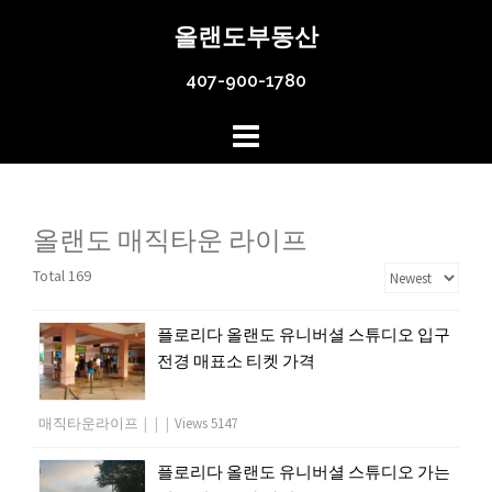
Skip
올랜도부동산
to
content
407-900-1780
올랜도 매직타운 라이프
Total 169
플로리다 올랜도 유니버셜 스튜디오 입구
전경 매표소 티켓 가격
매직타운라이프
|
|
|
Views 5147
플로리다 올랜도 유니버셜 스튜디오 가는