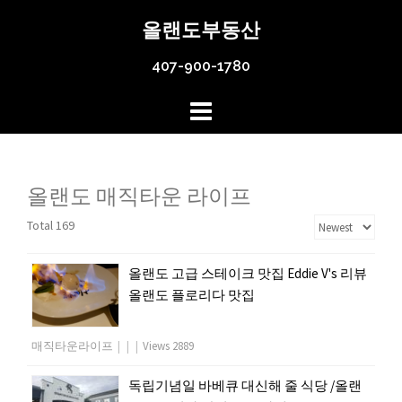
Skip
올랜도부동산
to
content
407-900-1780
올랜도 매직타운 라이프
Total 169
올랜도 고급 스테이크 맛집 Eddie V's 리뷰
올랜도 플로리다 맛집
매직타운라이프
|
|
|
Views 2889
독립기념일 바베큐 대신해 줄 식당 /올랜