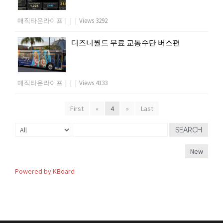
매직타운라이프
|
|
|
Views 3292
디즈니월드 무료 교통수단 버스편
매직타운라이프
|
|
|
Views 4133
First
«
4
»
Last
SEARCH
New
Powered by KBoard