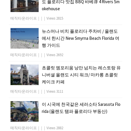
도 플로리다 맛집 BBQ 바베큐 4 Rivers Sm
okehouse
매직타운라이프
|
|
|
Views 2815
뉴스머나 비치 플로리다 주차비 / 올랜도
에서 한시간 New Smyrna Beach Florida 여
행 가이드
매직타운라이프
|
|
|
Views 2692
초콜릿 엠포리움 낭만 넘치는 레스토랑 유
니버셜 올랜도 시티 워크/ 마카롱 초콜릿
케이크 카페
매직타운라이프
|
|
|
Views 3111
이 시국에 천국같은 세러소타 Sarasota Flo
rida (올랜도 탬파 플로리다 부동산)
매직타운라이프
|
|
|
Views 2882