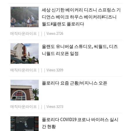
세상 신기한 베이커리 디즈니 스프링스 기
디언스 베이크 하우스 베이커리#디즈니
월드#올랜도 플로리다
매직타운라이프
|
|
|
Views 2726
올랜도 유니버셜 스튜디오, 씨월드, 디즈
니월드 리오픈 일정
매직타운라이프
|
|
|
Views 3209
플로리다 요즘 근황/비지니스 오픈
매직타운라이프
|
|
|
Views 3273
플로리다 COVID19 코로나 바이러스 실시
간 현황